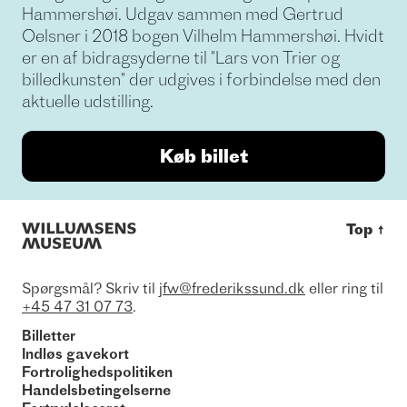
Hammershøi. Udgav sammen med Gertrud
Oelsner i 2018 bogen Vilhelm Hammershøi. Hvidt
er en af bidragsyderne til "Lars von Trier og
billedkunsten" der udgives i forbindelse med den
aktuelle udstilling.
Køb billet
Top
↑
Spørgsmål? Skriv til
jfw@frederikssund.dk
eller ring til
+45 47 31 07 73
.
Billetter
Indløs gavekort
Fortrolighedspolitiken
Handelsbetingelserne