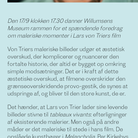
Den 17/9 klokken 17.30 danner Willumsens
Museum rammen for et spændende foredrag
om maleriske momenter i Lars von Triers film
Von Triers maleriske billeder udgør et æstetisk
overskud, der komplicerer og nuancerer den
fortalte historie, der altid er bygget op omkring
simple modsætninger. Det er i kraft af dette
æstetiske overskud, at filmene overskrider den
grænseoverskridende provo-gestik, de synes at
udspringe af, og bliver til den store kunst, de er.
Det hænder, at Lars von Trier lader sine levende
billeder stivne til
tableaux vivants
: efterligninger
af eksisterende malerier. Men også på andre
måder er det maleriske til stede i hans film. De
opslåede kunstbøger i
Melancholia
. Per Kirkebys