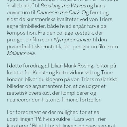
”skilleblade” til
Breaking the Waves
og hans
ouverture til
Dancer in the Dark
. Og først og
sidst de kunstneriske kvaliteter ved von Triers
egne filmbilleder, både hvad angår farve og
komposition. Fra den collage-æstetik, der
præger en film som
Nymphomaniac
, til den
prærafaelitiske æstetik, der præger en film som
Melancholia
.
I dette foredrag af Lilian Munk Rösing, lektor på
Institut for Kunst- og kultruvidenskab og Trier-
kender, bliver du klogere på von Triers maleriske
billeder og argumentere for, at de udgør et
æstetisk overskud, der komplicerer og
nuancerer den historie, filmene fortæller.
Før foredraget er der mulighed for at se
udstillingen "På hvis skuldre - Lars von Trier
kuraterer." Billet til udstillingen indløses separat