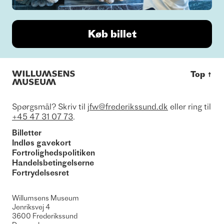
Køb billet
Top
↑
Spørgsmål? Skriv til
jfw@frederikssund.dk
eller ring til
+45 47 31 07 73
.
Billetter
Indløs gavekort
Fortrolighedspolitiken
Handelsbetingelserne
Fortrydelsesret
Willumsens Museum
Jenriksvej 4
3600
Frederikssund