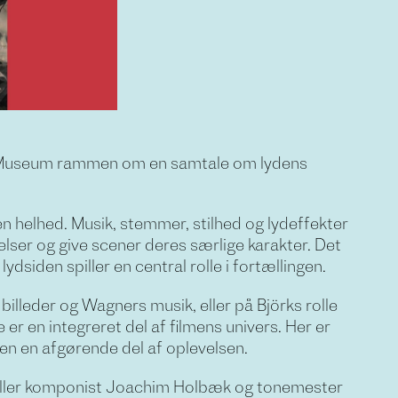
s Museum rammen om en samtale om lydens
m en helhed. Musik, stemmer, stilhed og lydeffekter
elser og give scener deres særlige karakter. Det
lydsiden spiller en central rolle i fortællingen.
illeder og Wagners musik, eller på Björks rolle
 er en integreret del af filmens univers. Her er
men en afgørende del af oplevelsen.
rtæller komponist Joachim Holbæk og tonemester