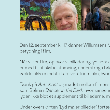
Den 12. september kl. 17 danner Willumsen
betydning i film.
Når vi ser film, oplever vi billeder og lyd so
er med til at skabe stemning, understrege føl
gælder ikke mindst i Lars von Triers film, hvor 
Tænk på
Antichrist
og mødet mellem filmens b
som Selma i
Dancer in the Dark
, hvor sangene
lyden ikke blot et supplement til billederne, 
Under overskriften "Lyd maler billeder" fo