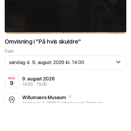
Omvisning i "På hvis skuldre"
Dato
søndag d. 9. august 2026 kl. 14:00
9. august 2026
AUG
9
14:00 - 15:00
Willumsens Museum
Jenriksvej 4, 3600 Frederikssund, Danmark
Kom med på en inspirerende og tankevækkende
omvisning i udstillingen
“På hvis skuldre - Lars von Trier
kuraterer.”
Her inviteres du tættere på værkerne og
fortællingerne, når en af museets dygtige formidlere