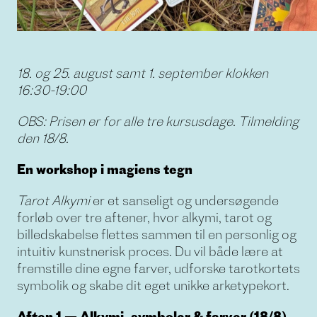
18. og 25. august samt 1. september klokken
16:30-19:00
OBS: Prisen er for alle tre kursusdage. Tilmelding
den 18/8.
En workshop i magiens tegn
Tarot Alkymi
er et sanseligt og undersøgende
forløb over tre aftener, hvor alkymi, tarot og
billedskabelse flettes sammen til en personlig og
intuitiv kunstnerisk proces. Du vil både lære at
fremstille dine egne farver, udforske tarotkortets
symbolik og skabe dit eget unikke arketypekort.
Aften 1 — Alkymi, symboler & farver (18/8)