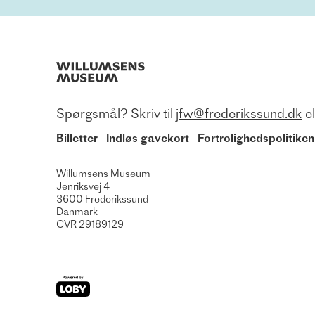
Spørgsmål? Skriv til
jfw@frederikssund.dk
el
Billetter
Indløs gavekort
Fortrolighedspolitiken
Willumsens Museum
Jenriksvej 4
3600
Frederikssund
Danmark
CVR
29189129