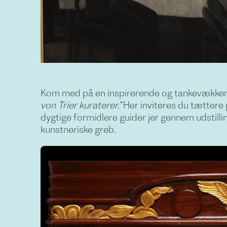
Kom med på en inspirerende og tankevækkend
von Trier kuraterer.”
Her inviteres du tættere
dygtige formidlere guider jer gennem udstill
kunstneriske greb.