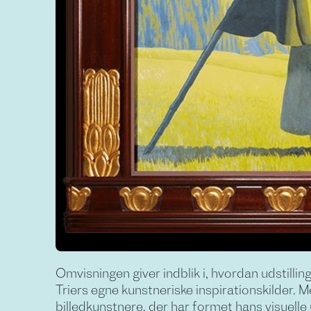
Omvisningen giver indblik i, hvordan udstilli
Triers egne kunstneriske inspirationskilder. 
billedkunstnere, der har formet hans visuelle