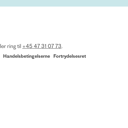
ler ring til
+45 47 31 07 73
.
Handelsbetingelserne
Fortrydelsesret