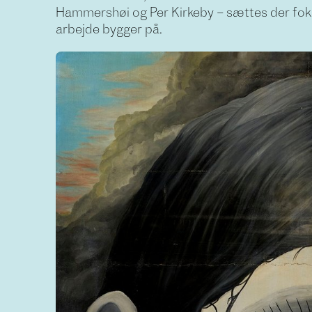
Hammershøi og Per Kirkeby – sættes der fokus
arbejde bygger på.