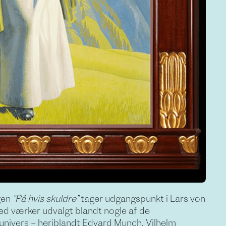
ngen
“På hvis skuldre”
tager udgangspunkt i Lars von
Med værker udvalgt blandt nogle af de
 univers – heriblandt Edvard Munch, Vilhelm