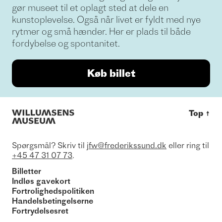
gør museet til et oplagt sted at dele en
kunstoplevelse. Også når livet er fyldt med nye
rytmer og små hænder. Her er plads til både
fordybelse og spontanitet.
Køb billet
Top
↑
Spørgsmål? Skriv til
jfw@frederikssund.dk
eller ring til
+45 47 31 07 73
.
Billetter
Indløs gavekort
Fortrolighedspolitiken
Handelsbetingelserne
Fortrydelsesret