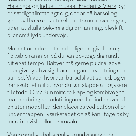
Helsingør
og
Industrimuseet Frederiks Værk
, og
er særligt tilrettelagt dig, der er på barsel og
gerne vil have et kulturelt pusterum i hverdagen,
uden at skulle bekymre dig om amning, bleskift
eller små lyde undervejs.
Museet er indrettet med rolige omgivelser og
fleksible rammer, så du kan bevæge dig rundt i
dit eget tempo. Babyer må gerne pludre, sove
eller give lyd fra sig, her er ingen forventning om
stilhed. Vi ved, hvordan barselslivet ser ud, og vi
har skabt et miljø, hvor du kan slappe af og være
til stede. OBS: Kun mindre klap- og kombivogne
må medbringes i udstillingerne. Er I indehaver af
en stor model kan den placeres ved caféen eller
under trappen i værkstedet og så kan I tage baby
med i en vikle eller bæresele.
Vores særlige babyvenlige rundvisninger er